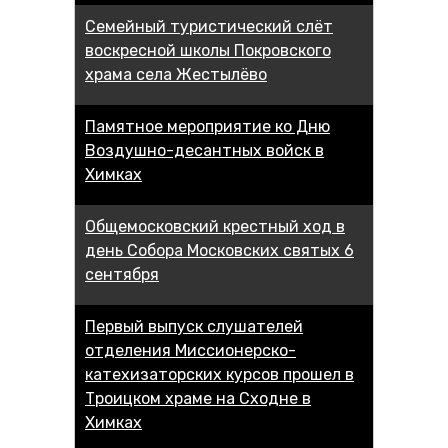
Семейный туристический слёт
воскресной школы Покровского
храма села Жестылёво
Памятное мероприятие ко Дню
Воздушно-десантных войск в
Химках
Общемосковский крестный ход в
день Собора Московских святых 6
сентября
Первый выпуск слушателей
отделения Миссионерско-
катехизаторских курсов прошел в
Троицком храме на Сходне в
Химках