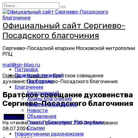
Перейти
Search
к
for:
содержанию
Официальный сайт Сергиево-
Посадского благочиния
Сергиево-Посадской епархии Московской митрополии
РПЦ
mail@sp-blag.ru
Патриарх
Правящий архиерей
Главная
»
Новости
»
Братское совещание
Проповеди
духовенства Сергиево-Посадского благочиния
Благочиние
Благочинный
Братское совещание духовенства
Храмы благочиния
Сергиево-Посадского благочиния
Клирики благочиния
Новости
Объявления
Новости
Газета «Благовест Радонежья»
На чтение
1 мин
Просмотров
205
Опубликовано
Ссылки
08.07.2024
Новомученики радонежские