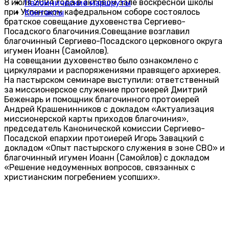
8 июля 2024 года в актовом зале воскресной школы
Паломнические маршруты
при Успенском кафедральном соборе состоялось
Контакты
братское совещание духовенства Сергиево-
Посадского благочиния.
Совещание возглавил
благочинный Сергиево-Посадского церковного округа
игумен Иоанн (Самойлов).
На совещании духовенство было ознакомлено с
циркулярами и распоряжениями правящего архиерея.
На пастырском семинаре выступили: ответственный
за миссионерское служение протоиерей Дмитрий
Беженарь и помощник благочинного протоиерей
Андрей Крашенинников с докладом «Актуализация
миссионерской карты приходов благочиния»,
председатель Канонической комиссии Сергиево-
Посадской епархии протоиерей Игорь Завацкий с
докладом «Опыт пастырского служения в зоне СВО» и
благочинный игумен Иоанн (Самойлов) с докладом
«Решение недоуменных вопросов, связанных с
христианским погребением усопших».