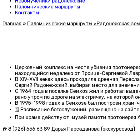
Новомученики радонежские
Паломнические маршруты
Контакты
Главная
»
Паломнические маршруты «Радонежская зе
Церковный комплекс на месте убиения протоиерея
находящийся недалеко от Троице-Сергиевой Лавры
В XIV–XVII веках здесь проходила древняя Перес
Сергий Радонежский, выбирая место для знамени
С 1964 года в поселке Семхоз жил и работал выд
рано утром по дороге на электричку, на которой о
В 1995–1998 годах в Семхозе был построен храм-ч
🗓 Расписание богослужений: размещено на сайт
При храме действуют: музей памяти протоиерея А
☎️ 8 (926) 656 63 89 Дарья Парсаданова (экскурсовод)