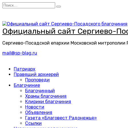
Перейти
Search
к
for:
содержанию
Официальный сайт Сергиево-Пос
Сергиево-Посадской епархии Московской митрополии
mail@sp-blag.ru
Патриарх
Правящий архиерей
Проповеди
Благочиние
Благочинный
Храмы благочиния
Клирики благочиния
Новости
Объявления
Газета «Благовест Радонежья»
Ссылки