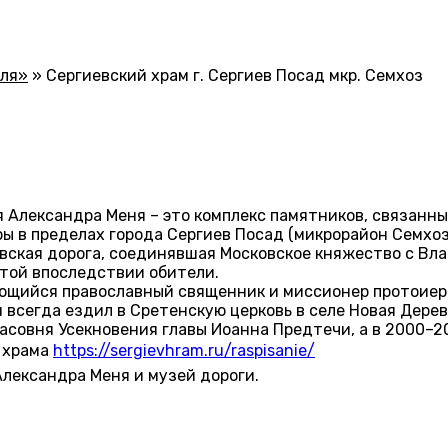
мля»
»
Сергиевский храм г. Сергиев Посад мкр. Семхоз
 Александра Меня – это комплекс памятников, связанн
 в пределах города Сергиев Посад (микрорайон Семхоз
лавская дорога, соединявшая Московское княжество с В
той впоследствии обители.
ающийся православный священник и миссионер протоиере
н всегда ездил в Сретенскую церковь в селе Новая Дерев
асовня Усекновения главы Иоанна Предтечи, а в 2000–2
е храма
https://sergievhram.ru/raspisanie/
лександра Меня и музей дороги.