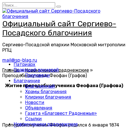
Перейти
Search
к
for:
содержанию
Официальный сайт Сергиево-
Посадского благочиния
Сергиево-Посадской епархии Московской митрополии
РПЦ
mail@sp-blag.ru
Патриарх
Правящий архиерей
Главная
»
Новомученики радонежские
»
Проповеди
Преподобномученик Феофан (Графов)
Благочиние
Житие преподобномученика Феофана (Графова)
Благочинный
Храмы благочиния
Клирики благочиния
Новости
Объявления
Газета «Благовест Радонежья»
Ссылки
Новомученики радонежские
Преподобномученик Феофан родился 6 января 1874