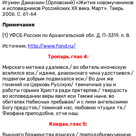
Игумен Дамаскин (Орловский) «Жития новомучеников
и исповедников Российских ХХ века. Март». Тверь.
2006. С. 61-64
Примечания
[1] УФСБ России по Архангельской обл. Д. П-3319, л. 8.
Источник:
http://www.fond.ru/
Тропарь, глас 4:
Мирскаго мятежа удалився,/ во обитель иноческую
вселился еси,/ идеже, диаконскаго чина удостоився,/
подвигом добрым подвизался еси./ Во дни же
гонений на Церковь Русскую/ темничныя узы и
работы горькия Христа ради претерпев,/ твердость
во исповедании веры явил еси Темже ныне, во
обителех Небесных пребывая/ и с лики ангельскими
Богу предстоя,/ поминай нас, любовию чтущих тя,/
Феофане преподобне, отче наш.
Кондак, глас 5:
Вышняго блаженства взыскуя,/ преподобномучениче