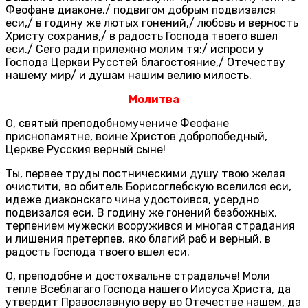
Феофане диаконе,/ подвигом добрым подвизался
еси,/ в годину же лютых гонений,/ любовь и верность
Христу сохранив,/ в радость Господа твоего вшел
еси./ Сего ради прилежно молим тя:/ испроси у
Господа Церкви Русстей благостояние,/ Отечеству
нашему мир/ и душам нашим велию милость.
Молитва
О, святый преподобномучениче Феофане
приснопамятне, воине Христов добропобедный,
Церкве Русския верный сыне!
Ты, первее труды постническими душу твою желая
очистити, во обитель Борисоглебскую вселился еси,
идеже диаконскаго чина удостоився, усердно
подвизался еси. В годину же гонений безбожных,
терпением мужески вооружився и многая страдания
и лишения претерпев, яко благий раб и верный, в
радость Господа твоего вшел еси.
О, преподобне и достохвальне страдальче! Моли
тепле Всеблагаго Господа нашего Иисуса Христа, да
утвердит Православную веру во Отечестве нашем, да