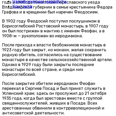
Паломнические маршруты
года в слободе Никитской Переславского уезда
Контакты
Владимирской губернии в семье крестьянина Федора
Графова и в крещении был наречен Феодосием.
В 1902 году Феодосий поступил послушником в
Борисоглебский Ростовский монастырь, в 1907 году
он был пострижен в мантию с именем Феофан, а в
1908-м — рукоположен во иеродиакона.
После прихода к власти безбожников монастырь в
1923 году был закрыт, но монахи, желая сохранить
родную обитель, согласились на существование
монастыря в качестве сельскохозяйственной артели.
Однако в 1929 году были закрыты последние
монастыри по всей стране, и среди них
Борисоглебский.
После закрытия обители иеродиакон Феофан
переехал в Сергиев Посад и был принят служить в
Успенский храм; здесь он прослужил до 21 октября
1935 года, когда был арестован вместе с группой
священнослужителей, живших в Посаде. Всех
арестованных обвинили в контрреволюционной и
антисоветской деятельности.