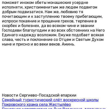
поможет иноком обеты монашеския усердне
исполняти, христоименитым же людем подвигом
добрым подвизатися. Нам же, любовию тя
почитающим и к заступлению твоему прибегающим,
испроси покаяние и прощение грехов, терпение в
скорбех и болезнех, да во всяком чине и звании
Господеви благоугодим и во всех обстояниих на Него
Единаго надежду возложим. Емуже подобает всякая
слава, честь и поклонение со Отцем и Святым Духом
ныне и присно и во веки веков. Аминь.
Новости Сергиево-Посадской епархии
Семейный туристический слёт воскресной школы
Покровского храма села Жестылёво