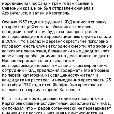
иеродиакона Феофана к трем годам ссылки в
Северный край, и он был отправлен сначала в
Архангельск, а затем в Каргополь.
Осенью 1937 года сотрудник НКВД выписал справку
на арест отца Феофана, обвинив его со слов
осведомителей в том, будто он распространял
контрреволюционные провокационные слухи о голоде
в СССР, что в селах и деревнях крестьяне поголовно
голодают и есть случаи голодной смерти, что жизнь в
колхозах невозможна, большевики уже двадцать лет
кормят народ обещаниями, а на деле ничего не дают.
Назвав иеродиакона «отъявленным
контрреволюционером» и «фашистским выродком»,
сотрудник НКВД предложил содержать его в тюрьме
по первой категории, как священнослужителя и
кандидата на расстрел, и немедленно арестовать. 25
сентября 1937 года отец Феофан был арестован и
заключен в тюрьму в городе Каргополе.
В тот же день был допрошен один из сосланных в
Каргополь священнослужителей, осведомитель НКВД;
он показал, что «Графов органически не переваривает
и ненавидит колхозы, называя их антихристовым