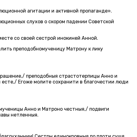
люционной агитации и активной пропаганде».
олюционных слухов о скором падении Советской
месте со своей сестрой инокиней Анной.
слить преподобномученицу Матрону к лику
украшение,/ преподобныя страстотерпицы Анно и
и есте,/ Егоже молите сохранити в благочестии люди
омученицы Анно и Матроно честныя,/ подвиги
лавы нетленныя.
благоуханнии! Сестры единокровныя по плоти сущя,