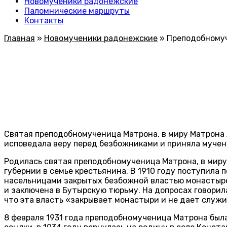
Новомученики радонежские
Паломнические маршруты
Контакты
Главная
»
Новомученики радонежские
»
Преподобномуч
Святая преподобномученица Матрона, в миру Матрона 
исповедала веру перед безбожниками и приняла мучени
Родилась святая преподобномученица Матрона, в миру
губернии в семье крестьянина. В 1910 году поступила
насельницами закрытых безбожной властью монастырей
и заключена в Бутырскую тюрьму. На допросах говорил
что эта власть «закрывает монастыри и не дает служит
8 февраля 1931 года преподобномученица Матрона была