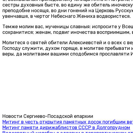
сестры духовныя бысте, во едину же обитель иноческу
преподобне носящя, во дни гонений на Церковь Русск
увенчавшя, в чертог Небеснаго Жениха водвористеся.
Темже молим вас, мученицы славныя: испросите у Все
сохранитися; женам, подвиг иночества восприимшим, 
Молитеся о святей обители Алексиевстей и о всех с в
Господу служити, духом горяще, в молитве пребывати 
веры, да молитвами вашими сподобимся прославляти Им
Новости Сергиево-Посадской епархии
Митинг в честь открытия памятных досок погибшим в
Митинг памяти дирижаблистов СССР в Долгопрудном