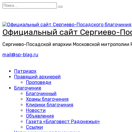
Перейти
Search
к
for:
содержанию
Официальный сайт Сергиево-Пос
Сергиево-Посадской епархии Московской митрополии
mail@sp-blag.ru
Патриарх
Правящий архиерей
Проповеди
Благочиние
Благочинный
Храмы благочиния
Клирики благочиния
Новости
Объявления
Газета «Благовест Радонежья»
Ссылки