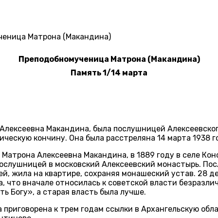
еница Матрона (Макандина)
Преподобномученица Матрона (Макандина)
Память 1/14 марта
Алексеевна Макандина, была послушницей Алексеевско
ческую кончину. Она была расстреляна 14 марта 1938 г
 Матрона Алексеевна Макандина, в 1889 году в селе К
 послушницей в московский Алексеевский монастырь. По
, жила на квартире, сохраняя монашеский устав. 28 д
а, что вначале относилась к советской власти безразли
ь Богу», а старая власть была лучше.
 приговорена к трем годам ссылки в Архангельскую обла