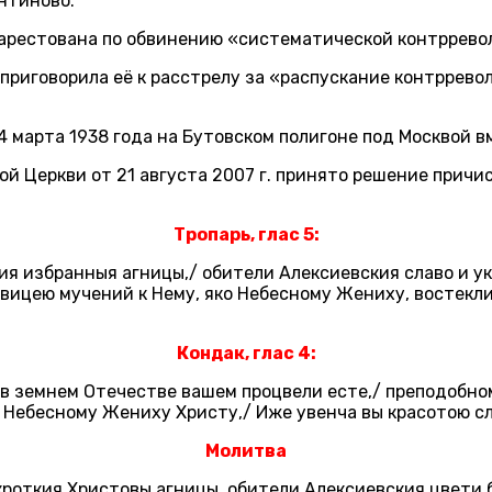
антиново.
 арестована по обвинению «систематической контррево
 приговорила её к расстрелу за «распускание контррев
 марта 1938 года на Бутовском полигоне под Москвой в
й Церкви от 21 августа 2007 г. принято решение причи
Тропарь, глас 5:
кия избранныя агницы,/ обители Алексиевския славо и 
ствицею мучений к Нему, яко Небесному Жениху, востекл
Кондак, глас 4:
 в земнем Отечестве вашем процвели есте,/ преподобн
 Небесному Жениху Христу,/ Иже увенча вы красотою с
Молитва
кроткия Христовы агницы, обители Алексиевския цвети 