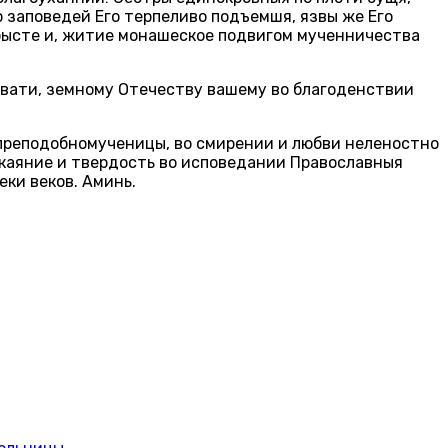
о заповедей Его терпеливо подъемшя, язвы же Его
бысте и, житие монашеское подвигом мученничества
ывати, земному Отечеству вашему во благоденствии
 преподобномученицы, во смирении и любви неленостно
покаяние и твердость во исповедании Православныя
ки веков. Аминь.