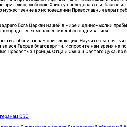
ю притекшя, любовию Христу последовасте и, благое иг
ую мужественне во исповедании Православныя веры пре
щедраго Бога Церкви нашей в мире и единомыслии преб
в добродетелех монашеских добре подвизатися.
ерою и любовию к вам притекающих. Научите ны, святыя
и за вся Творца благодарити. Испросите нам время на 
я Пресвятыя Троицы, Отца и Сына и Святаго Духа, во ве
етеранам СВО