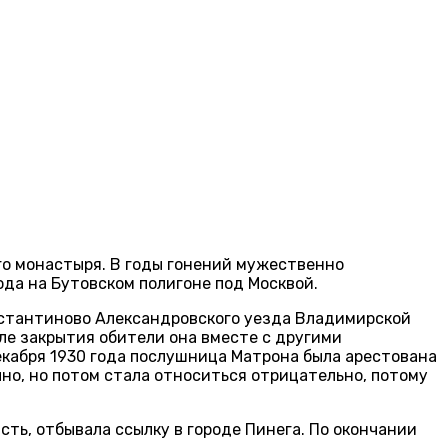
го монастыря. В годы гонений мужественно
ода на Бутовском полигоне под Москвой.
онстантиново Александровского уезда Владимирской
сле закрытия обители она вместе с другими
екабря 1930 года послушница Матрона была арестована
чно, но потом стала относиться отрицательно, потому
сть, отбывала ссылку в городе Пинега. По окончании