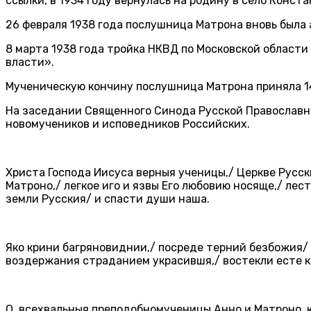
ссылки, в 1934 году вернулась на родину в село Конст
26 февраля 1938 года послушница Матрона вновь была
8 марта 1938 года тройка НКВД по Московской области
власти».
Мученическую кончину послушница Матрона приняла 14
На заседании Священного Синода Русской Православно
новомучеников и исповедников Российских.
Христа Господа Иисуса верныя ученицы,/ Церкве Русс
Матроно,/ легкое иго и язвы Его любовию носяще,/ ле
земли Русския/ и спасти души наша.
Яко крини багряновиднии,/ посреде терний безбожия/
воздержания страданием украсившя,/ востекли есте к
О, всехвальныя преподобномученицы Анно и Матроно, 