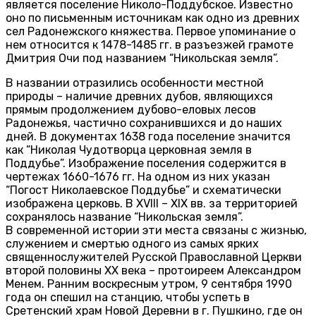
является поселение Николо-Поддубское. Известно
оно по письменным источникам как одно из древних
сел Радонежского княжества. Первое упоминание о
нем относится к 1478-1485 гг. в разъезжей грамоте
Дмитрия Очи под названием “Никольская земля”.
В названии отразились особенности местной
природы – наличие древних дубов, являющихся
прямым продолжением дубово-еловых лесов
Радонежья, частично сохранившихся и до наших
дней. В документах 1638 года поселение значится
как “Николая Чудотворца церковная земля в
Поддубье”. Изображение поселения содержится в
чертежах 1660-1676 гг. На одном из них указан
“Погост Николаевское Поддубье” и схематически
изображена церковь. В XVIII – XIX вв. за территорией
сохранялось название “Никольская земля”.
В современной истории эти места связаны с жизнью,
служением и смертью одного из самых ярких
священнослужителей Русской Православной Церкви
второй половины XX века – протоиреем Александром
Менем. Ранним воскресным утром, 9 сентября 1990
года он спешил на станцию, чтобы успеть в
Сретенский храм Новой Деревни в г. Пушкино, где он