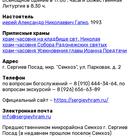
Всенощное бдение в 17.00 , часы и Божественная
Литургия в 8.30 ч.
Настоятель
иерей Александр Николаевич Гапко
, 1993
Приписные храмы
храм-часовня на кладбище свт. Николая
храм-часовня Собора Радонежских святых
храм-часовня Усекновения главы Иоанна Предтечи
Адрес
г. Сергиев Посад, мкр. “Семхоз”, ул. Парковая, д. 2
Телефон
по вопросам богослужений — 8 (910) 444-34-64, по
вопросам экскурсий — 8 (926) 656-63-89
Официальный сайт –
https://sergievhram.ru/
Электронная почта
info@sergievhram.ru
Предшественником микрорайона Семхоз г. Сергиев
Посад (в недавнем прошлом поселок Семхоз)