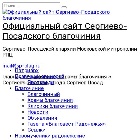
Перейти
Search
к
for:
содержанию
Официальный сайт Сергиево-
Посадского благочиния
Сергиево-Посадской епархии Московской митрополии
РПЦ
mail@sp-blag.ru
Патриарх
Правящий архиерей
Главная
»
Благочиние
»
Храмы благочиния
»
Проповеди
Сергиевский храм города Сергиев Посад
Благочиние
Благочинный
Храмы благочиния
Клирики благочиния
Новости
Объявления
Газета «Благовест Радонежья»
Ссылки
Новомученики радонежские