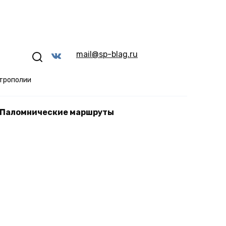
mail@sp-blag.ru
трополии
Паломнические маршруты