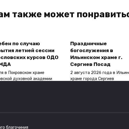
ам также может понравить
ебен по случаю
Праздничные
рытия летней сессии
богослужения в
ословских курсов ОДО
Ильинском храме г.
 МДА
Сергиев Посад
ля в Покровском храме
2 августа 2026 года в Ильин
вской духовной академии
храме города Сергиев
14
0
14
го благочиния