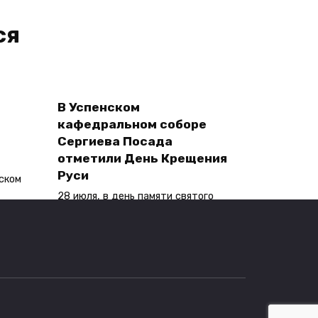
ся
В Успенском
кафедральном соборе
Сергиева Посада
отметили День Крещения
Руси
ском
28 июля, в день памяти святого
равноапостольного великого
0
40