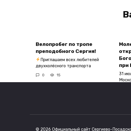
В
Велопробег по тропе
Мол
преподобного Сергия!
отк
Бог
Приглашаем всех любителей
при
двухколёсного транспорта
31 ию
0
15
Моско
0
© 2026 Официальный сайт Сергиево-Посадско