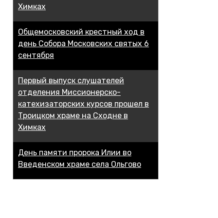
Химках
Общемосковский крестный ход в
день Собора Московских святых 6
сентября
Первый выпуск слушателей
отделения Миссионерско-
катехизаторских курсов прошел в
Троицком храме на Сходне в
Химках
День памяти пророка Илии во
Введенском храме села Ольгово