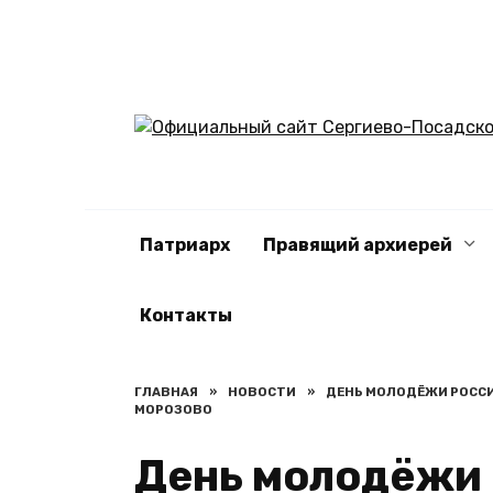
Перейти
к
содержанию
Патриарх
Правящий архиерей
Контакты
ГЛАВНАЯ
»
НОВОСТИ
»
ДЕНЬ МОЛОДЁЖИ РОССИ
МОРОЗОВО
День молодёжи 