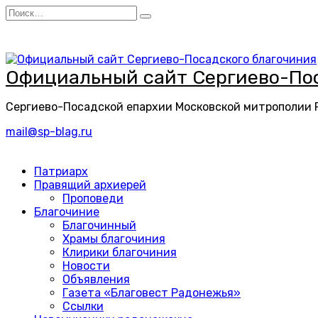
Перейти
Search
к
for:
содержанию
Официальный сайт Сергиево-Пос
Сергиево-Посадской епархии Московской митрополии
mail@sp-blag.ru
Патриарх
Правящий архиерей
Проповеди
Благочиние
Благочинный
Храмы благочиния
Клирики благочиния
Новости
Объявления
Газета «Благовест Радонежья»
Ссылки