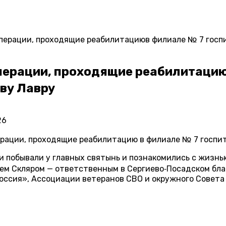
перации, проходящие реабилитациюв филиале № 7 госпи
перации, проходящие реабилитацию
ву Лавру
26
ерации, проходящие реабилитацию в филиале № 7 госпит
 побывали у главных святынь и познакомились с жизнь
еем Скляром — ответственным в Сергиево‑Посадском бл
оссия», Ассоциации ветеранов СВО и окружного Совета