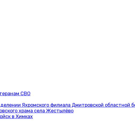
етеранам СВО
тделении Яхромского филиала Дмитровской областной 
овского храма села Жестылёво
ойск в Химках