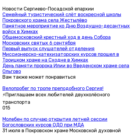
Новости Сергиево-Посадской епархии
Семейный туристический слёт воскресной школы
Покровского храма села Жестылёво
Памятное мероприятие ко Дню Воздушно-десантных
войск в Химках
Общемосковский крестный ход в день Собора
Московских святых 6 сентября
Первый выпуск слушателей отделения
Миссионерско-катехизаторских курсов прошел в
Троицком храме на Сходне в Химках
День памяти пророка Илии во Введенском храме села
Ольгово
Вам также может понравиться
Велопробег по тропе преподобного Сергия!
⚡Приглашаем всех любителей двухколёсного
транспорта
0
15
Молебен по случаю открытия летней сессии
Богословских курсов ОДО при МДА
31 июля в Покровском храме Московской духовной