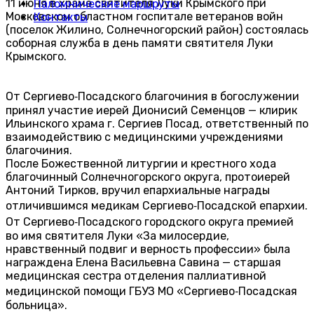
11 июня в храме святителя Луки Крымского при
Паломнические маршруты
Московском областном госпитале ветеранов войн
Контакты
(поселок Жилино, Солнечногорский район) состоялась
соборная служба в день памяти святителя Луки
Крымского.
От Сергиево‑Посадского благочиния в богослужении
принял участие иерей Дионисий Семенцов — клирик
Ильинского храма г. Сергиев Посад, ответственный по
взаимодействию с медицинскими учреждениями
благочиния.
После Божественной литургии и крестного хода
благочинный Солнечногорского округа, протоиерей
Антоний Тирков, вручил епархиальные награды
отличившимся медикам Сергиево‑Посадской епархии.
От Сергиево‑Посадского городского округа премией
во имя святителя Луки «За милосердие,
нравственный подвиг и верность профессии» была
награждена Елена Васильевна Савина — старшая
медицинская сестра отделения паллиативной
медицинской помощи ГБУЗ МО «Сергиево‑Посадская
больница».