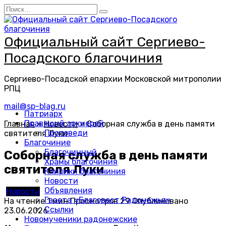
Перейти
Search
к
for:
содержанию
Официальный сайт Сергиево-
Посадского благочиния
Сергиево-Посадской епархии Московской митрополии
РПЦ
mail@sp-blag.ru
Патриарх
Правящий архиерей
Главная
»
Новости
»
Соборная служба в день памяти
Проповеди
святителя Луки
Благочиние
Благочинный
Соборная служба в день памяти
Храмы благочиния
святителя Луки
Клирики благочиния
Новости
Объявления
Новости
Газета «Благовест Радонежья»
На чтение
1 мин
Просмотров
29
Опубликовано
Ссылки
23.06.2026
Новомученики радонежские