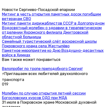
Новости Сергиево-Посадской епархии
Митинг в честь открытия памятных досок погибшим
ветеранам СВО
Митинг памяти дирижаблистов СССР в Долгопрудном
Водосвятный молебен о здравии в терапевтическом
отделении Яхромского филиала Дмитровской
областной больницы
Семейный туристический слёт воскресной школы
Покровского храма села Жестылёво
Памятное мероприятие ко Дню Воздушно-десантных
войск в Химках
Вам также может понравиться
Велопробег по тропе преподобного Сергия!
⚡Приглашаем всех любителей двухколёсного
транспорта
0
19
Молебен по случаю открытия летней сессии
Богословских курсов ОДО при МДА
31 июля в Покровском храме Московской духовной
академии