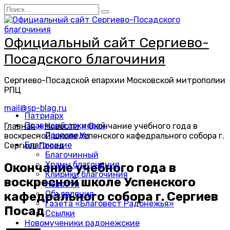
Перейти
Search
к
for:
содержанию
Официальный сайт Сергиево-
Посадского благочиния
Сергиево-Посадской епархии Московской митрополии
РПЦ
mail@sp-blag.ru
Патриарх
Правящий архиерей
Главная
»
Новости
»
Окончание учебного года в
Проповеди
воскресной школе Успенского кафедрального собора г.
Благочиние
Сергиев Посад
Благочинный
Храмы благочиния
Окончание учебного года в
Клирики благочиния
воскресной школе Успенского
Новости
Объявления
кафедрального собора г. Сергиев
Газета «Благовест Радонежья»
Посад
Ссылки
Новомученики радонежские