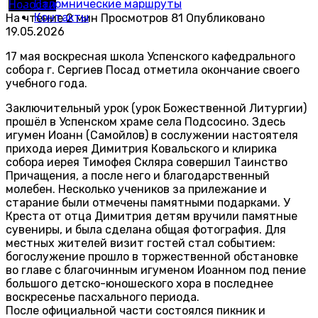
Паломнические маршруты
Новости
Контакты
На чтение
2 мин
Просмотров
81
Опубликовано
19.05.2026
17 мая воскресная школа Успенского кафедрального
собора г. Сергиев Посад отметила окончание своего
учебного года.
Заключительный урок (урок Божественной Литургии)
прошёл в Успенском храме села Подсосино. Здесь
игумен Иоанн (Самойлов) в сослужении настоятеля
прихода иерея Димитрия Ковальского и клирика
собора иерея Тимофея Скляра совершил Таинство
Причащения, а после него и благодарственный
молебен. Несколько учеников за прилежание и
старание были отмечены памятными подарками. У
Креста от отца Димитрия детям вручили памятные
сувениры, и была сделана общая фотография. Для
местных жителей визит гостей стал событием:
богослужение прошло в торжественной обстановке
во главе с благочинным игуменом Иоанном под пение
большого детско-юношеского хора в последнее
воскресенье пасхального периода.
После официальной части состоялся пикник и