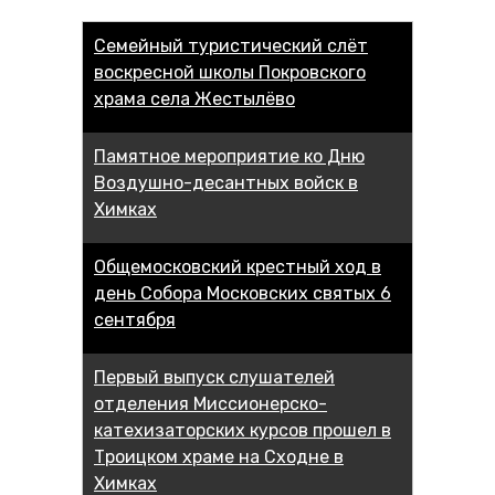
Семейный туристический слёт
воскресной школы Покровского
храма села Жестылёво
Памятное мероприятие ко Дню
Воздушно-десантных войск в
Химках
Общемосковский крестный ход в
день Собора Московских святых 6
сентября
Первый выпуск слушателей
отделения Миссионерско-
катехизаторских курсов прошел в
Троицком храме на Сходне в
Химках