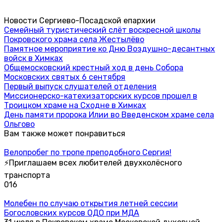
Новости Сергиево-Посадской епархии
Семейный туристический слёт воскресной школы
Покровского храма села Жестылёво
Памятное мероприятие ко Дню Воздушно-десантных
войск в Химках
Общемосковский крестный ход в день Собора
Московских святых 6 сентября
Первый выпуск слушателей отделения
Миссионерско-катехизаторских курсов прошел в
Троицком храме на Сходне в Химках
День памяти пророка Илии во Введенском храме села
Ольгово
Вам также может понравиться
Велопробег по тропе преподобного Сергия!
⚡Приглашаем всех любителей двухколёсного
транспорта
0
16
Молебен по случаю открытия летней сессии
Богословских курсов ОДО при МДА