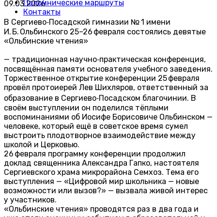
Паломнические маршруты
09.03.2026
Контакты
В Сергиево‑Посадской гимназии № 1 имени
И. Б. Ольбинского 25–26 февраля состоялись девятые
«Ольбинские чтения»
— традиционная научно‑практическая конференция,
посвящённая памяти основателя учебного заведения.
Торжественное открытие конференции 25 февраля
провёл протоиерей Лев Шихляров, ответственный за
образование в Сергиево‑Посадском благочинии. В
своём выступлении он поделился тёплыми
воспоминаниями об Иосифе Борисовиче Ольбинском —
человеке, который ещё в советское время сумел
выстроить плодотворное взаимодействие между
школой и Церковью.
26 февраля программу конференции продолжил
доклад священника Александра Гапко, настоятеля
Сергиевского храма микрорайона Семхоз. Тема его
выступления — «Цифровой мир школьника — новые
возможности или вызов?» — вызвала живой интерес
у участников.
«Ольбинские чтения» проводятся раз в два года и