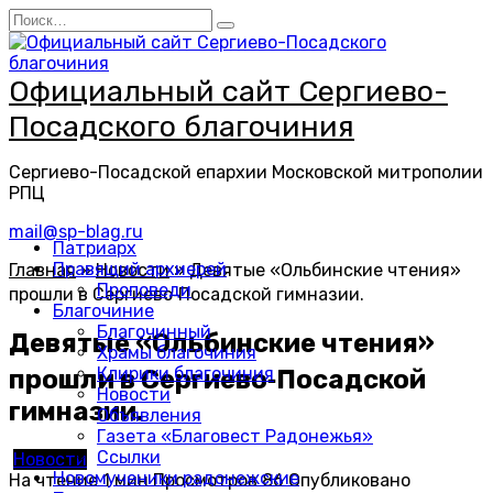
Перейти
Search
к
for:
содержанию
Официальный сайт Сергиево-
Посадского благочиния
Сергиево-Посадской епархии Московской митрополии
РПЦ
mail@sp-blag.ru
Патриарх
Правящий архиерей
Главная
»
Новости
»
Девятые «Ольбинские чтения»
Проповеди
прошли в Сергиево‑Посадской гимназии.
Благочиние
Благочинный
Девятые «Ольбинские чтения»
Храмы благочиния
Клирики благочиния
прошли в Сергиево‑Посадской
Новости
гимназии.
Объявления
Газета «Благовест Радонежья»
Ссылки
Новости
Новомученики радонежские
На чтение
1 мин
Просмотров
86
Опубликовано