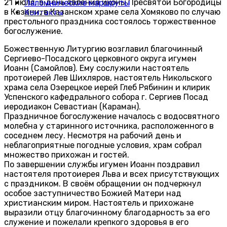
21 июля, в день явления иконы Пресвятой Богородицы
Паломнические маршруты
в Казани, в Казанском храме села Хомяково по случаю
Контакты
престольного праздника состоялось торжественное
богослужение.
Божественную Литургию возглавил благочинный
Сергиево-Посадского церковного округа игумен
Иоанн (Самойлов). Ему сослужили настоятель
протоиерей Лев Шихляров, настоятель Никольского
храма села Озерецкое иерей Глеб Рябинин и клирик
Успенского кафедрального собора г. Сергиев Посад
иеродиакон Севастиан (Караман).
Праздничное богослужение началось с водосвятного
молебна у старинного источника, расположенного в
соседнем лесу. Несмотря на рабочий день и
неблагоприятные погодные условия, храм собрал
множество прихожан и гостей.
По завершении службы игумен Иоанн поздравил
настоятеля протоиерея Льва и всех присутствующих
с праздником. В своём обращении он подчеркнул
особое заступничество Божией Матери над
христианским миром. Настоятель и прихожане
выразили отцу благочинному благодарность за его
служение и пожелали крепкого здоровья в его