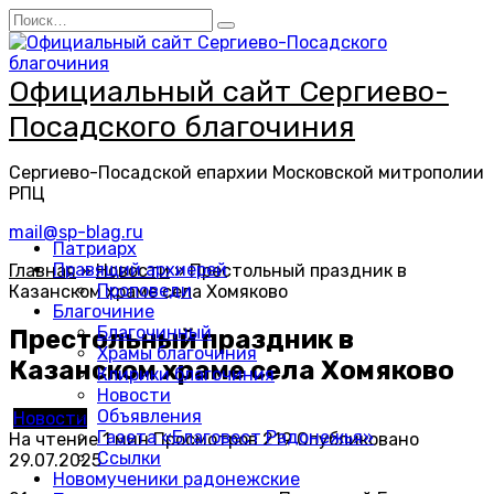
Перейти
Search
к
for:
содержанию
Официальный сайт Сергиево-
Посадского благочиния
Сергиево-Посадской епархии Московской митрополии
РПЦ
mail@sp-blag.ru
Патриарх
Правящий архиерей
Главная
»
Новости
»
Престольный праздник в
Проповеди
Казанском храме села Хомяково
Благочиние
Благочинный
Престольный праздник в
Храмы благочиния
Казанском храме села Хомяково
Клирики благочиния
Новости
Объявления
Новости
Газета «Благовест Радонежья»
На чтение
1 мин
Просмотров
219
Опубликовано
Ссылки
29.07.2025
Новомученики радонежские