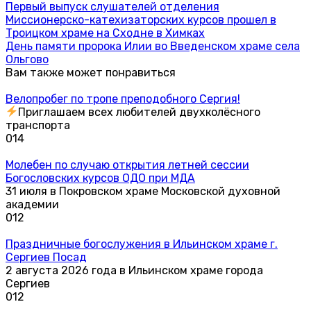
Первый выпуск слушателей отделения
Миссионерско-катехизаторских курсов прошел в
Троицком храме на Сходне в Химках
День памяти пророка Илии во Введенском храме села
Ольгово
Вам также может понравиться
Велопробег по тропе преподобного Сергия!
Приглашаем всех любителей двухколёсного
транспорта
0
14
Молебен по случаю открытия летней сессии
Богословских курсов ОДО при МДА
31 июля в Покровском храме Московской духовной
академии
0
12
Праздничные богослужения в Ильинском храме г.
Сергиев Посад
2 августа 2026 года в Ильинском храме города
Сергиев
0
12