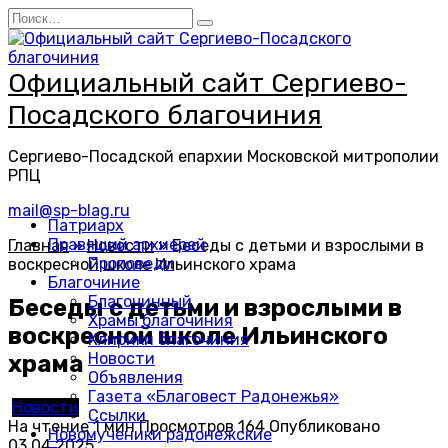
Перейти
Search
к
for:
содержанию
Официальный сайт Сергиево-
Посадского благочиния
Сергиево-Посадской епархии Московской митрополии
РПЦ
mail@sp-blag.ru
Патриарх
Правящий архиерей
Главная
»
Новости
»
Беседы с детьми и взрослыми в
Проповеди
воскресной школе Ильинского храма
Благочиние
Благочинный
Беседы с детьми и взрослыми в
Храмы благочиния
воскресной школе Ильинского
Клирики благочиния
Новости
храма
Объявления
Газета «Благовест Радонежья»
Новости
Ссылки
На чтение
1 мин
Просмотров
164
Опубликовано
Новомученики радонежские
03.04.2025