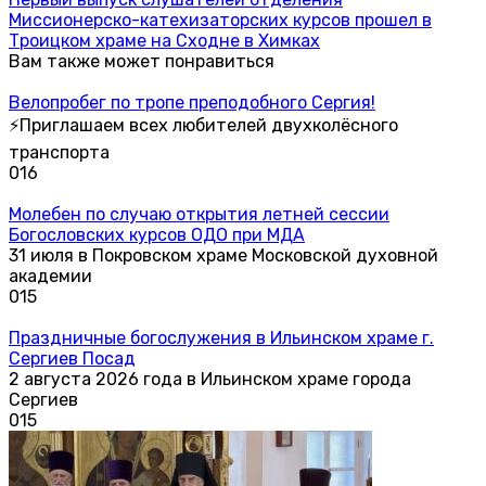
Миссионерско-катехизаторских курсов прошел в
Троицком храме на Сходне в Химках
Вам также может понравиться
Велопробег по тропе преподобного Сергия!
⚡Приглашаем всех любителей двухколёсного
транспорта
0
16
Молебен по случаю открытия летней сессии
Богословских курсов ОДО при МДА
31 июля в Покровском храме Московской духовной
академии
0
15
Праздничные богослужения в Ильинском храме г.
Сергиев Посад
2 августа 2026 года в Ильинском храме города
Сергиев
0
15