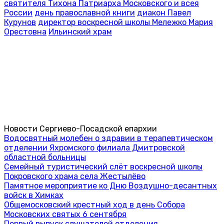
святителя Тихона Патриарха Московского и всея
России
день православной книги
диакон Павел
Курунов
директор воскресной школы Мележко Мария
Орестовна
Ильинский храм
Новости Сергиево-Посадской епархии
Водосвятный молебен о здравии в терапевтическом
отделении Яхромского филиала Дмитровской
областной больницы
Семейный туристический слёт воскресной школы
Покровского храма села Жестылёво
Памятное мероприятие ко Дню Воздушно-десантных
войск в Химках
Общемосковский крестный ход в день Собора
Московских святых 6 сентября
Первый выпуск слушателей отделения