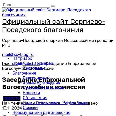
Перейти
Search
к
for:
содержанию
Официальный сайт Сергиево-
Посадского благочиния
Сергиево-Посадской епархии Московской митрополии
РПЦ
mail@sp-blag.ru
Патриарх
Правящий архиерей
Главная
»
Новости
»
Заседание Епархиальной
Проповеди
Богослужебной комиссии
Благочиние
Благочинный
Заседание Епархиальной
Храмы благочиния
Богослужебной комиссии
Клирики благочиния
Новости
Объявления
Новости
Газета «Благовест Радонежья»
На чтение
1 мин
Просмотров
161
Опубликовано
Ссылки
13.11.2024
Новомученики радонежские