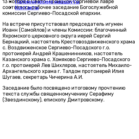
13 ноября в Свято-Троицкой Сергиевой лавре
Паломнические маршруты
состоялось рабочее заседание Богослужебной
Контакты
комиссии Сергиево-Посадской епархии.
На встрече присутствовал председатель игумен
Иоанн (Самойлов) и члены Комиссии: благочинный
Яхромского церковного округа иерей Сергий
Бернацкий, настоятель Крестовоздвиженского храма
с. Воздвиженское Сергиево-Посадского г.о.
протоиерей Андрей Крашенинников, настоятель
Казанского храма с. Хомяково Сергиево-Посадского
г.о. протоиерей Лев Шихляров, настоятель Михаило-
Архангельского храма г. Талдом протоиерей Илия
Шугаев, секретарь Чичерина А.И.
Заседание было посвящено итоговому прочтению
текста службы священномученику Серафиму
(Звездинскому), епископу Дмитровскому.