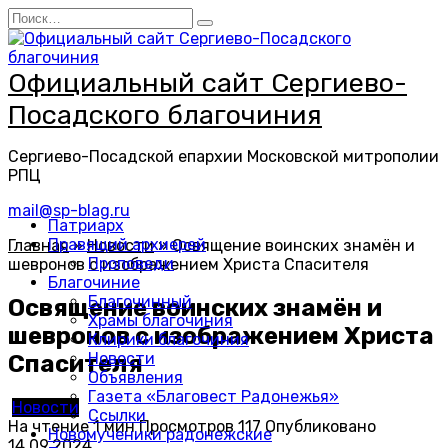
Перейти
Search
к
for:
содержанию
Официальный сайт Сергиево-
Посадского благочиния
Сергиево-Посадской епархии Московской митрополии
РПЦ
mail@sp-blag.ru
Патриарх
Правящий архиерей
Главная
»
Новости
»
Освящение воинских знамён и
Проповеди
шевронов с изображением Христа Спасителя
Благочиние
Благочинный
Освящение воинских знамён и
Храмы благочиния
шевронов с изображением Христа
Клирики благочиния
Новости
Спасителя
Объявления
Газета «Благовест Радонежья»
Новости
Ссылки
На чтение
1 мин
Просмотров
117
Опубликовано
Новомученики радонежские
14.09.2024