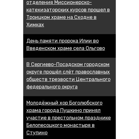
отделения Миссионерско-
катехизаторских курсов прошел в
Троицком храме на Сходне в
Химках
День памяти пророка Илии во
Введенском храме села Ольгово
В Сергиево-Посадском городском
округе прошёл слёт православных
обществ трезвости Центрального
федерального округа
Молодёжный хор Боголюбского
храма города Пушкино принял
участие в престольном празднике
Белопесоцкого монастыря в
Ступино